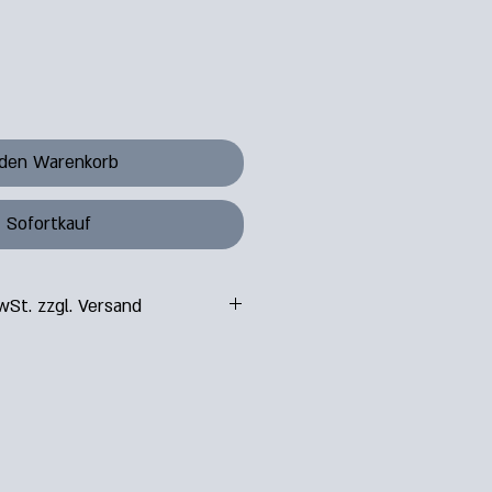
 den Warenkorb
Sofortkauf
wSt. zzgl. Versand
9 / Gratis ab: EUR 150,00​
 / Gratis ab: EUR 250,00
5 Tage