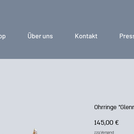
op
Über uns
Kontakt
Pres
Ohrringe "Glen
Prei
145,00 €
zzg.Versand