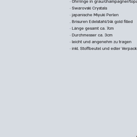
· Ohrringe in grau/champagner/top
· Swarovski Crystals
· japanische Miyuki Perlen
. Brisuren Edelstahl/14k gold filled
· Länge gesamt ca. 7cm
· Durchmesser ca. 3cm
· leicht und angenehm zu tragen
· inkl. Stoffbeutel und edler Verpac