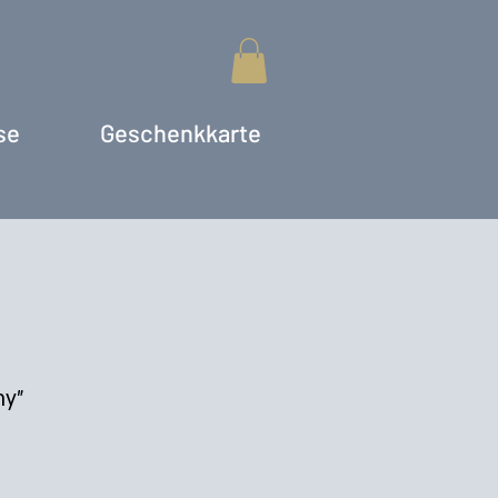
se
Geschenkkarte
ny"
s