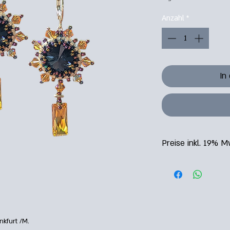
Anzahl
*
In
Preise inkl. 19% M
Versand DE : EUR 3,9
Versand EU: EUR 9,00
Lieferung mit DHL 2-
nkfurt /M.