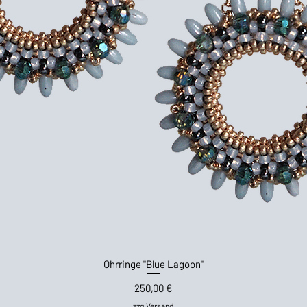
Schnellansicht
Ohrringe "Blue Lagoon"
Preis
250,00 €
zzg.Versand